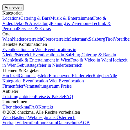
Anmelden
Kategorien
Locations
Catering & Bars
Musik & Entertainment
Foto &
Video
Deko & Ausstattung
Planung & Zeremonie
Technik &
Personal
Services & Extras
Orte
Wien
Niederösterreich
Oberösterreich
Steiermark
Salzburg
Tirol
Vorarlbe
Beliebte Kombinationen
Eventlocations in Wien
Eventlocations in
Niederösterreich
Eventlocations in Salzburg
Catering & Bars in
Wien
Musik & Entertainment in Wien
Foto & Video in Wien
Hochzeit
in Wien
Geburtstagsfeier in Niederösterreich
Themen & Ratgeber
Hochzeit
Geburtstagsfeier
Firmenevent
Kinderfeier
Ratgeber
Alle
Kategorien
Eventlocation Wien
Eventlocation
Firmenfeier
Veranstaltungsraum Preise
Anbieter
Leistung anbieten
Preise & Pakete
FAQ
Unternehmen
Über checkma
FAQ
Kontakt
©
2026
checkma. Alle Rechte vorbehalten
Web Bastler | Webdesign aus Österreich
Vertrag widerrufen
Impressum
Datenschutz
AGB